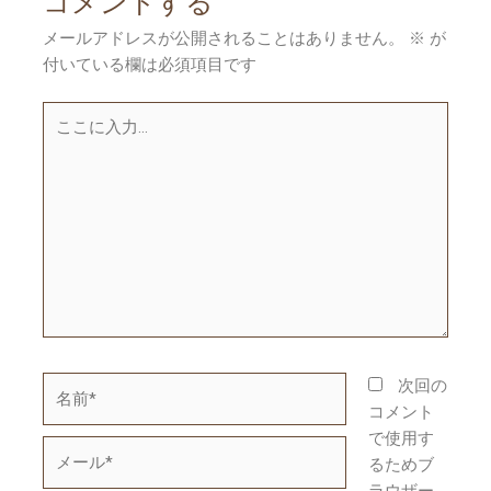
コメントする
ー
メールアドレスが公開されることはありません。
※
が
シ
付いている欄は必須項目です
ョ
ン
こ
こ
に
入
力…
名
次回の
前
コメント
*
で使用す
メ
るためブ
ー