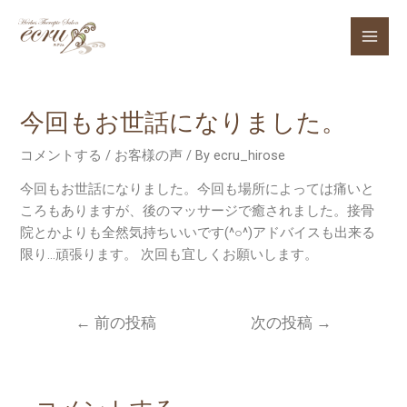
内
容
Mai
を
ス
Men
キ
今回もお世話になりました。
ッ
プ
コメントする
/
お客様の声
/ By
ecru_hirose
今回もお世話になりました。今回も場所によっては痛いと
ころもありますが、後のマッサージで癒されました。接骨
院とかよりも全然気持ちいいです(^○^)アドバイスも出来る
限り…頑張ります。 次回も宜しくお願いします。
投
←
前の投稿
次の投稿
→
稿
ナ
ビ
ゲ