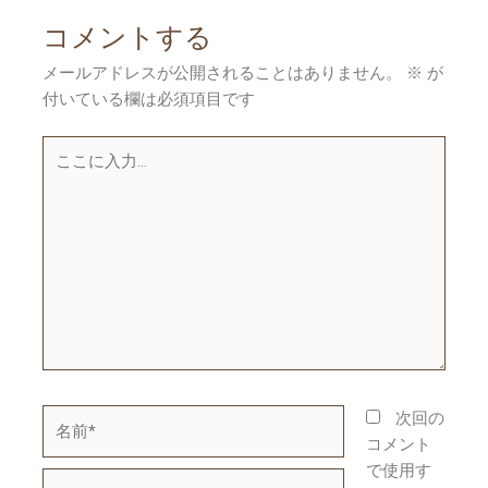
ビ
コメントする
ゲ
ー
メールアドレスが公開されることはありません。
※
が
シ
付いている欄は必須項目です
ョ
ン
こ
こ
に
入
力…
名
次回の
前
コメント
*
で使用す
メ