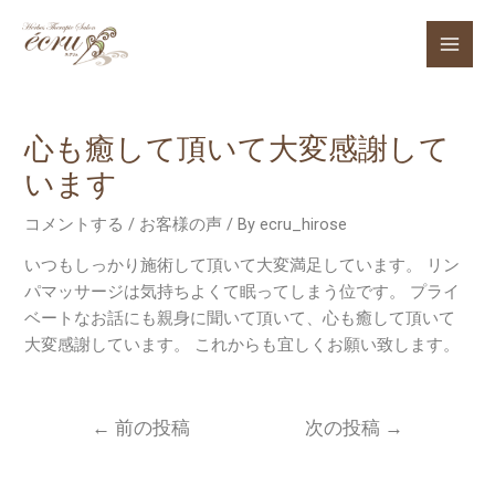
内
容
Mai
を
ス
Men
キ
心も癒して頂いて大変感謝して
ッ
プ
います
コメントする
/
お客様の声
/ By
ecru_hirose
いつもしっかり施術して頂いて大変満足しています。 リン
パマッサージは気持ちよくて眠ってしまう位です。 プライ
ベートなお話にも親身に聞いて頂いて、心も癒して頂いて
大変感謝しています。 これからも宜しくお願い致します。
投
←
前の投稿
次の投稿
→
稿
ナ